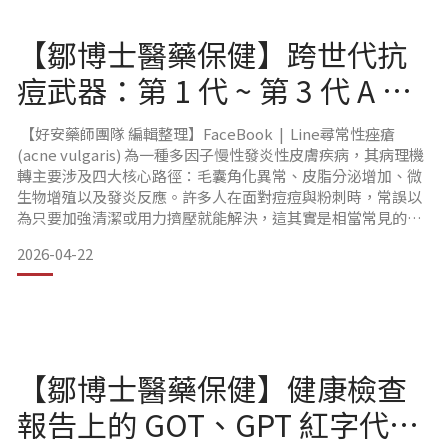
【鄒博士醫藥保健】跨世代抗
痘武器：第 1 代 ~ 第 3 代 A 酸
的全面比較
【好安藥師團隊 編輯整理】FaceBook | Line尋常性痤瘡
(acne vulgaris) 為一種多因子慢性發炎性皮膚疾病，其病理機
轉主要涉及四大核心路徑：毛囊角化異常、皮脂分泌增加、微
生物增殖以及發炎反應。許多人在面對痘痘與粉刺時，常誤以
為只要加強清潔或用力擠壓就能解決，這其實是相當常見的迷
思，錯誤的處理反而會破壞皮膚屏障，引發更嚴重的發炎並留
2026-04-22
下難以抹滅的痘疤。維生素 A 酸類 (retinoids) 長期以來被醫學
界視為治療痤瘡的基石。其中，第三代 A 酸 —— Adapale
【鄒博士醫藥保健】健康檢查
報告上的 GOT、GPT 紅字代表