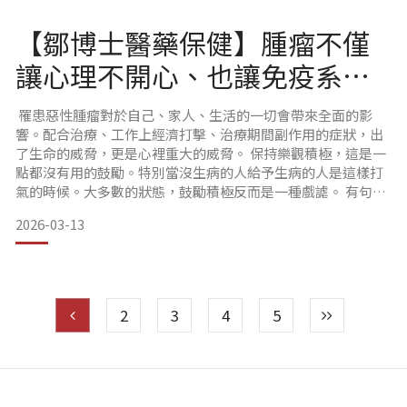
B12，廣泛參與能量代謝、神經傳導、DNA 合成與紅血球生成
等關鍵生理機制。由
【鄒博士醫藥保健】腫瘤不僅
讓心理不開心、也讓免疫系統
不開心
罹患惡性腫瘤對於自己、家人、生活的一切會帶來全面的影
響。配合治療、工作上經濟打擊、治療期間副作用的症狀，出
了生命的威脅，更是心裡重大的威脅。 保持樂觀積極，這是一
點都沒有用的鼓勵。特別當沒生病的人給予生病的人是這樣打
氣的時候。大多數的狀態，鼓勵積極反而是一種戲謔。 有句話
是這樣說的，你快樂的時候不要跟別人說，因為大部分是嫉妒
2026-03-13
的！ 你不快樂的時候更不要與人說，沒有人喜歡不快樂。很矛
盾吧？ 這世上真正希望你好的人，認真告訴你，不大多。 為自
己好，為自己的健康好，必須要試著振作。因為身體的壞朋
友，更
2
3
4
5