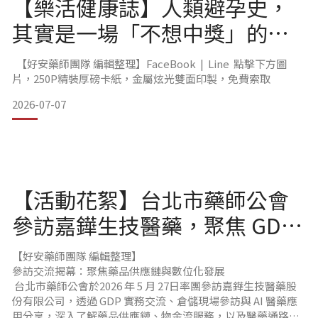
【樂活健康誌】人類避孕史，
其實是一場「不想中獎」的千
年戰爭
【好安藥師團隊 編輯整理】FaceBook | Line 點擊下方圖
片，250P精裝厚磅卡紙，金屬炫光雙面印製，免費索取
2026-07-07
【活動花絮】台北市藥師公會
參訪嘉鏵生技醫藥，聚焦 GDP
實務與 AI 時代藥師新角色
【好安藥師團隊 編輯整理】
參訪交流揭幕：聚焦藥品供應鏈與數位化發展
台北市藥師公會於2026 年 5 月 27日率團參訪嘉鏵生技醫藥股
份有限公司，透過 GDP 實務交流、倉儲現場參訪與 AI 醫藥應
用分享，深入了解藥品供應鏈、物金流服務，以及醫藥通路在