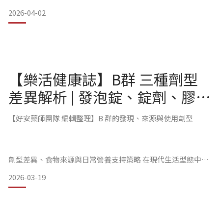
Hypercholesterolemia， FH），這是一種遺傳性的血脂異常
2026-04-02
疾病，因為基因的先天缺陷，導致身體無法有效清除血液中的
膽固醇。
【樂活健康誌】B群 三種劑型
以下讓我們了解它的成因、可能達到的極端數值以及潛在風
險，現今有什麼新藥的臨床應用。
差異解析 | 發泡錠、錠劑、膠囊
到底該怎麼選?
【好安藥師團隊 編輯整理】B 群的發現、來源與使用劑型
劑型差異、食物來源與日常營養支持策略 在現代生活型態中，
許多人感受到的並非單純「疲勞」，而是整體代謝效率與生活
2026-03-19
節奏之間的落差。長時間用腦、睡眠不足、飲食不均衡或壓力
負荷增加，都可能使身體對營養素的需求提高，其中以 B 群維
生素最具代表性。B 群（Vitamin B complex）是一組水溶性
維生素，包含 B1、B2、B3、B5、B6、B7、B9（葉酸）與