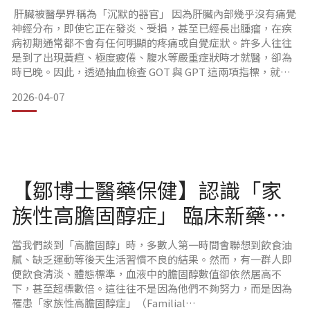
什麼？ 認識肝臟亮出的紅燈警
肝臟被醫學界稱為「沉默的器官」 因為肝臟內部幾乎沒有痛覺
訊
神經分布，即使它正在發炎、受損，甚至已經長出腫瘤，在疾
病初期通常都不會有任何明顯的疼痛或自覺症狀。許多人往往
是到了出現黃疸、極度疲倦、腹水等嚴重症狀時才就醫，卻為
時已晚。因此，透過抽血檢查 GOT 與 GPT 這兩項指標，就像
是在肝臟裝上了警報器，能幫助我們在它無聲無息地生病時，
2026-04-07
及早發現異常並介入治療。
【鄒博士醫藥保健】認識「家
台灣不容忽視的「國病」危機
族性高膽固醇症」 臨床新藥對
於極端高膽固醇帶來的突破
當我們談到「高膽固醇」時，多數人第一時間會聯想到飲食油
長期以來，肝病一直被冠以台灣「國病」的稱號。根據衛福部
膩、缺乏運動等後天生活習慣不良的結果。然而，有一群人即
的統計資料，慢性肝病與肝硬化始終名列國
便飲食清淡、體態標準，血液中的膽固醇數值卻依然居高不
下，甚至超標數倍。這往往不是因為他們不夠努力，而是因為
罹患「家族性高膽固醇症」（Familial