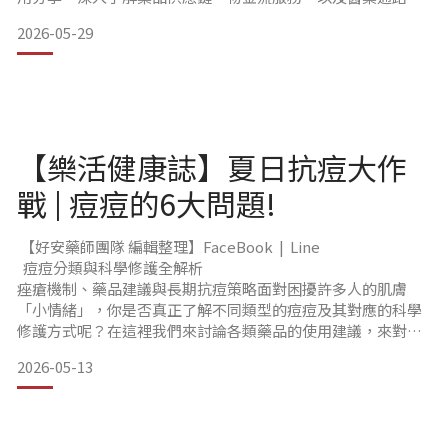
數位化浪潮下的發展趨勢。
2026-05-29
本次活動會前由【臺北市藥師公會 - 診所委員會】王登平主委
協調雙方時間與議程規劃，期盼透過實地參訪，將藥品供應鏈
穩定、市場機制與法規符合等實務議題帶回公會，作為後續交
流與研究的重要基礎。
當日上午 9 時 30 分
【樂活健康誌】夏日抗痘大作
戰 | 痘痘的6大問題!
【好安藥師團隊 編輯整理】FaceBook | Line
痘痘分類與科學修護全解析
痤瘡機制、藥品建議與長期抗痘策略面對困擾許多人的肌膚
「小情緒」，你是否真正了解不同類型的痘痘及其對應的科學
修護方式呢？在這裡我們來討論各類藥品的使用建議，來對應
「痤瘡（青春痘）」的分類、病理機制，以及適合的修護途
2026-05-13
徑。 一、痤瘡病灶的形成機制與分類肌膚作為人體最大的器
官，擁有複雜的生理生態系統。當系統失衡導致紅點出現時，
這不只是外觀問題，更是複雜病理過程的具體表現。1. 非發炎
性病灶：粉刺病理機制：油脂與