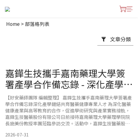
Home
>
部落格列表
文章分類
嘉鏵生技攜手嘉南藥理大學簽
署產學合作備忘錄 - 深化產學鏈
結，共育醫藥健康專業人才
【好安藥師團隊 編輯整理】 嘉鏵生技攜手嘉南藥理大學簽署產
學合作備忘錄深化產學鏈結共育醫藥健康專業人才 為深化醫藥
健康產業與高等教育的合作，促進學術研究與產業實務接軌，
嘉鏵生技醫藥股份有限公司日前接待嘉南藥理大學藥理學院院
長施美份教授率團蒞臨參訪交流。活動中，嘉鏵生技醫藥股份
有限公司暨衛肯生醫國際有限公司董事長姜義厚先生代表企
2026-07-31
業，與嘉南藥理大學正式簽署產學合作備忘錄（MOU），共同