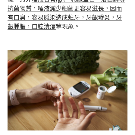
抗菌物質，唾液減少細菌更容易滋長，因而
有口臭，容易感染造成蛀牙，牙齦發炎，牙
齦腫脹，口腔潰瘍
等現象。