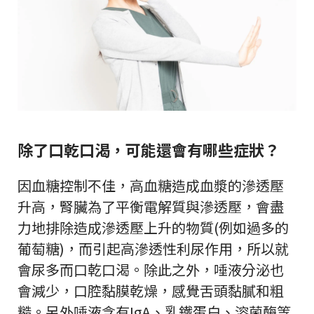
除了口乾口渴，可能還會有哪些症狀？
因血糖控制不佳，高血糖造成血漿的滲透壓
升高，腎臟為了平衡電解質與滲透壓，會盡
力地排除造成滲透壓上升的物質(例如過多的
葡萄糖)，而引起高滲透性利尿作用，所以就
會尿多而口乾口渴。除此之外，唾液分泌也
會減少，口腔黏膜乾燥，感覺舌頭黏膩和粗
糙。另外
唾液含有IgA、乳鐵蛋白、溶菌酶等