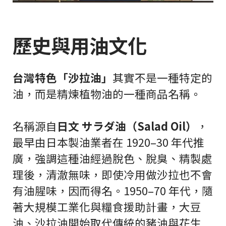
歷史與用油文化
台灣特色「沙拉油」
其實不是一種特定的
油，而是精煉植物油的一種商品名稱。
名稱源自
日文 サラダ油（Salad Oil）
，
最早由日本製油業者在 1920–30 年代推
廣，強調這種油經過脫色、脫臭、精製處
理後，清澈無味，即使冷用做沙拉也不會
有油腥味，因而得名。1950–70 年代，隨
著大規模工業化與糧食援助計畫，大豆
油、沙拉油開始取代傳統的豬油與花生