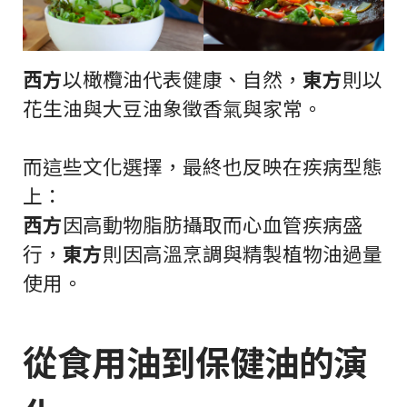
西方
以橄欖油代表健康、自然，
東方
則以
花生油與大豆油象徵香氣與家常。
而這些文化選擇，最終也反映在疾病型態
上：
西方
因高動物脂肪攝取而心血管疾病盛
行，
東方
則因高溫烹調與精製植物油過量
使用。
從食用油到保健油的演