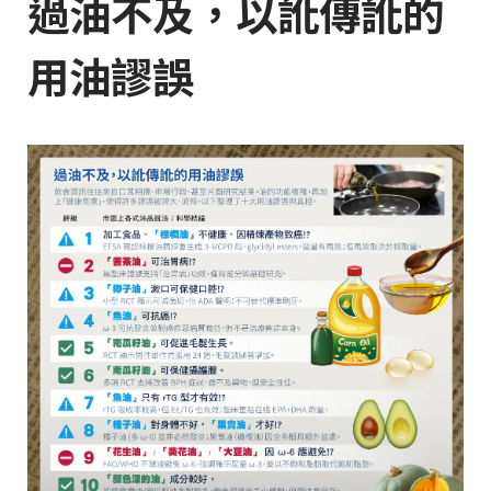
過油不及，以訛傳訛的
用油謬誤