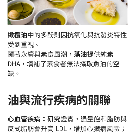
橄欖油
中的多酚則因抗氧化與抗發炎特性
受到重視。
隨著永續與素食風潮，
藻油
提供純素
DHA，填補了素食者無法攝取魚油的空
缺。
油與流行疾病的關聯
心血管疾病：
研究證實，過量飽和脂肪與
反式脂肪會升高 LDL，增加心臟病風險；